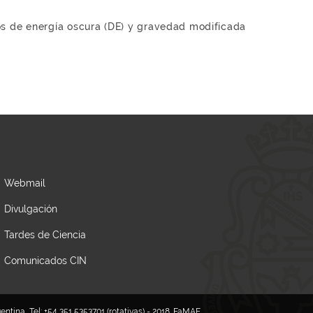
los de energía oscura (DE) y gravedad modificada
Webmail
Divulgación
Tardes de Ciencia
Comunicados CIN
tina, Tel: +54 351 5353701 (rotativas) - 2018. FaMAF