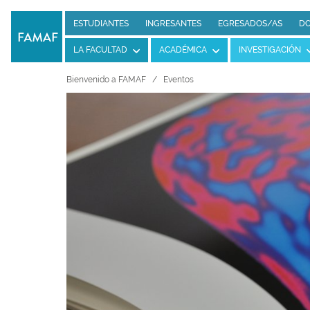
ESTUDIANTES
INGRESANTES
EGRESADOS/AS
DO
LA FACULTAD
ACADÉMICA
INVESTIGACIÓN
Bienvenido a FAMAF
Eventos