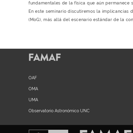
fundamentales de la física que aún permanece s
En este seminario discutiremos la implicancias 
(MoG), más allá del escenario estándar de la co
OAF
OMA
UMA
Observatorio Astronómico UNC