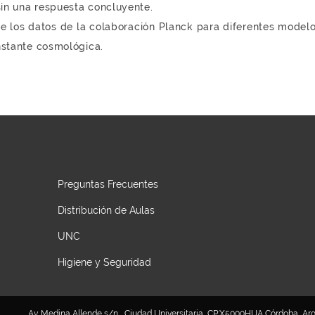
in una respuesta concluyente.
de los datos de la colaboración Planck para diferentes mode
nstante cosmológica.
Preguntas Frecuentes
Distribución de Aulas
UNC
Higiene y Seguridad
Av. Medina Allende s/n , Ciudad Universitaria, CP:X5000HUA Córdoba, Argen