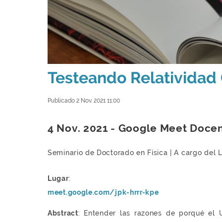
Testeando Relatividad
Publicado 2 Nov. 2021 11:00
4 Nov. 2021 - Google Meet Doce
Seminario de Doctorado en Física | A cargo del Li
Lugar
:
meet.google.com/jpk-hrrr-kpe
Abstract
: Entender las razones de porqué el 