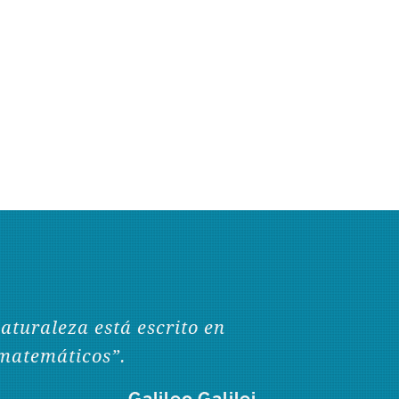
naturaleza está escrito en
matemáticos”.
Galileo Galilei