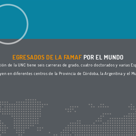
EGRESADOS DE LA FAMAF
POR EL MUNDO
ón de la UNC tiene seis carreras de grado, cuatro doctorados y varias Esp
yen en diferentes centros de la Provincia de Córdoba, la Argentina y el M