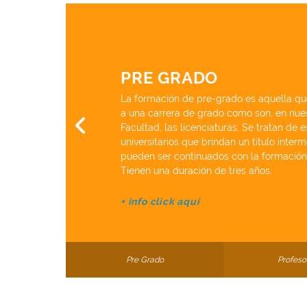
PRE GRADO
La formación de pre-grado es aquella q
a una carrera de grado como son, en nue
Facultad, las licenciaturas. Se tratan de 
universitarios que brindan un título inter
pueden ser continuados con la formación
Tienen una duración de tres años.
+ info click aquí
Pre Grado
Profeso