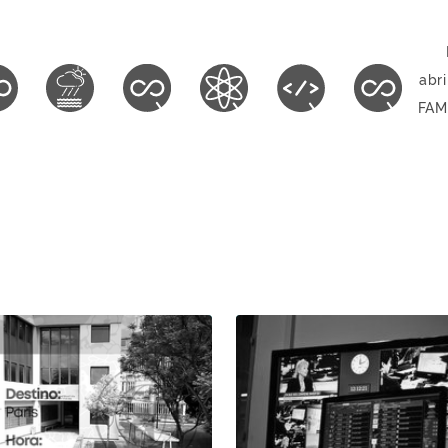
abri
FAMA