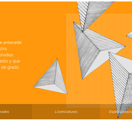
ue antecede
stra
estudios
medio y que
 de grado.
rados
Licenciaturas
Especializaci