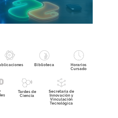
Campaña de
donación de
ublicaciones
Biblioteca
Horarios
rgadores de
Cursado
notebooks
ben en la Secretaría
 Extensión de la FA…
y
Secretaría de
Tardes de
des
Innovación y
Ciencia
Vinculación
Tecnológica