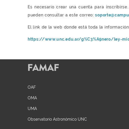
Es necesario crear una cuenta para inscribirs
pueden consultar a este correo:
soporte@campus
El link de la web donde está toda la informació
https://www.unc.edu.ar/g%C3%A9nero/ley-mic
OAF
OMA
UMA
Observatorio Astronómico UNC