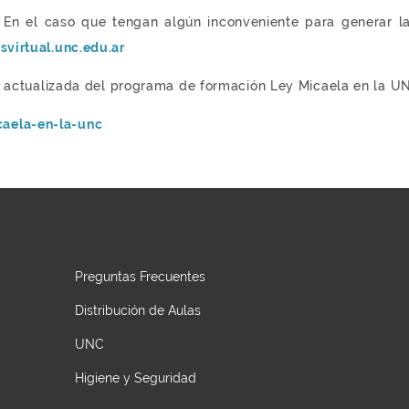
e. En el caso que tengan algún inconveniente para generar l
virtual.unc.edu.ar
n actualizada del programa de formación Ley Micaela en la U
aela-en-la-unc
Preguntas Frecuentes
Distribución de Aulas
UNC
Higiene y Seguridad