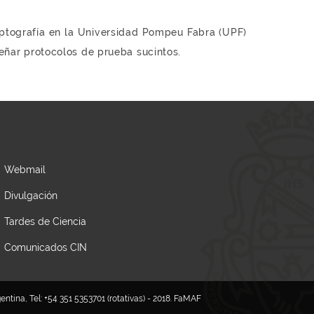
iptografía en la Universidad Pompeu Fabra (UPF)
señar protocolos de prueba sucintos.
Webmail
Divulgación
Tardes de Ciencia
Comunicados CIN
tina, Tel: +54 351 5353701 (rotativas) - 2018. FaMAF