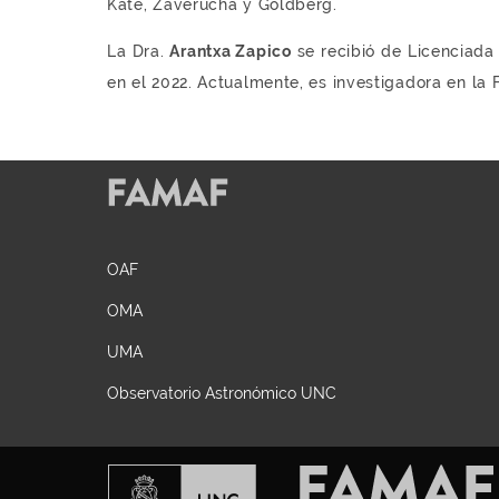
Kate, Zaverucha y Goldberg.
La Dra.
Arantxa Zapico
se recibió de Licenciada
en el 2022. Actualmente, es investigadora en la
OAF
OMA
UMA
Observatorio Astronómico UNC