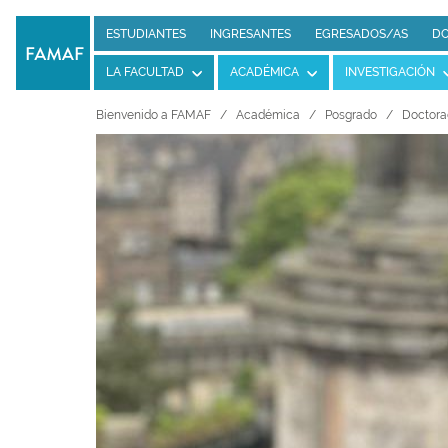
ESTUDIANTES
INGRESANTES
EGRESADOS/AS
DO
LA FACULTAD
ACADÉMICA
INVESTIGACIÓN
Bienvenido a FAMAF
Académica
Posgrado
Doctora