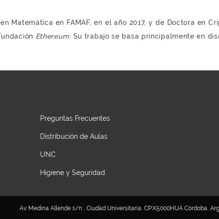
 en Matemática en FAMAF, en el año 2017, y de Doctora en Cr
 Fundación
Ethereum
. Su trabajo se basa principalmente en di
Preguntas Frecuentes
Distribución de Aulas
UNC
Higiene y Seguridad
Av. Medina Allende s/n , Ciudad Universitaria, CP:X5000HUA Córdoba, Argen