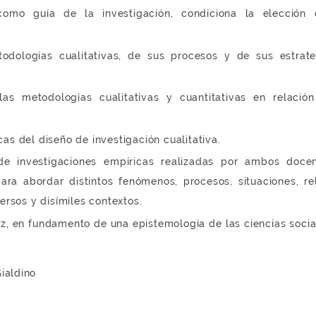
o, como guía de la investigación, condiciona la elección
etodologías cualitativas, de sus procesos y de sus estrat
as metodologías cualitativas y cuantitativas en relació
as del diseño de investigación cualitativa.
de investigaciones empíricas realizadas por ambos doce
para abordar distintos fenómenos, procesos, situaciones, re
versos y disímiles contextos.
ez, en fundamento de una epistemología de las ciencias socia
Gialdino