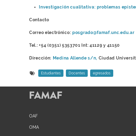
Investigación cualitativa: problemas epist
Contacto
Correo electrónico:
posgrado@famaf.unc.edu.ar
Tel.: +54 (0351) 5353701 Int: 41129 y 41150
Dirección:
Medina Allende s/n,
Ciudad Universi
Estudiantes
Docentes
egresados
OAF
OMA