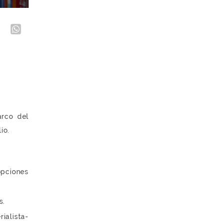
arco del
io.
opciones
s.
ialista-