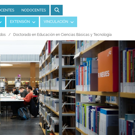
CENTES
NODOCENTES
EXTENSIÓN
VINCULACIÓN
dos
Doctorado en Educación en Ciencias Básicas y Tecnología