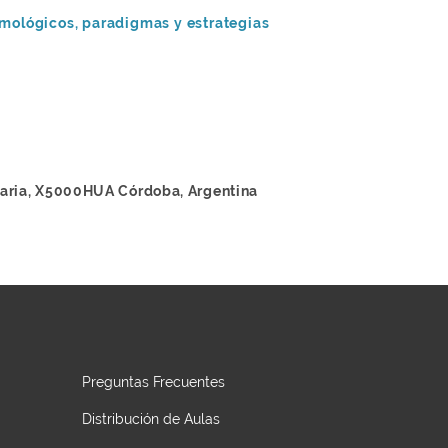
emológicos, paradigmas y estrategias
taria, X5000HUA Córdoba, Argentina
Preguntas Frecuentes
Distribución de Aulas