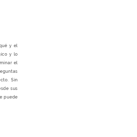
qué y el
ico y lo
minar el
reguntas
cto. Sin
esde sus
se puede