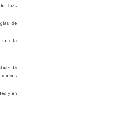
 de la/s
egias de
n con la
ntes− la
laciones
les y en