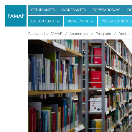
ESTUDIANTES
INGRESANTES
EGRESADOS/AS
DO
LA FACULTAD
ACADÉMICA
INVESTIGACIÓN
Bienvenido a FAMAF
Académica
Posgrado
Doctora