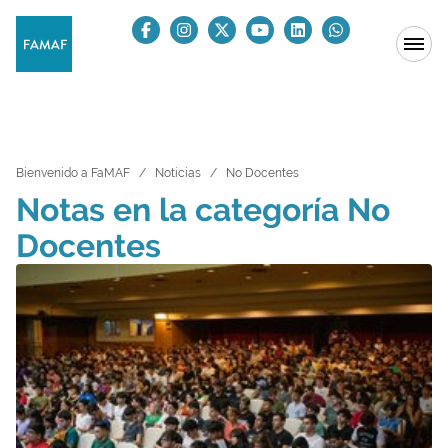
Bienvenido a FaMAF
Noticias
No Docentes
Notas en la categoría No
Docentes